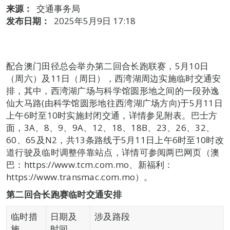
来源：
交通事务局
发布日期：
2025年5月9日 17:18
配合澳门田径总会举办第二回合长跑联赛，5月10日
（周六）及11日（周日），西湾湖周边实施临时交通安
排，其中，西湾湖广场与科学馆圆形地之间的一段孙逸
仙大马路(由科学馆圆形地往西湾湖广场方向)于5月11日
上午6时至10时实施封闭交通，详情参见附表。巴士方
面，3A、8、9、9A、12、18、18B、23、26、32、
60、65及N2，共13条路线于5月11日上午6时至10时改
道行驶及临时调整停靠站点，详情可参阅两巴网页（澳
巴：https://www.tcm.com.mo、新福利：
https://www.transmac.com.mo）。
第二回合长跑赛临时交通安排
临时措
日期及
涉及路段
施
时间