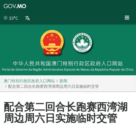
澳
门
特
33°C
别
行
政
区
政
府
入
口
网
站
澳门特别行政区政府入口网站
新闻
配合第二回合长跑赛西湾湖周边周六日实施临时交管
配合第二回合长跑赛西湾湖
周边周六日实施临时交管