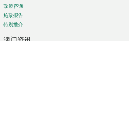
政策咨询
施政报告
特别推介
澳门资讯
天气
交通
公众假期
文娱康体
城市资讯
澳门便览
统计数字
公布告示