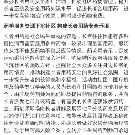
举办长者用药安全推广活动，推动社区药物管理，提升
长者正确及安全用药知识水平，促进长者合理用药，进
一步提高药物治疗效果，同时减少药物浪费。
药学服务资源下沉社区
构建长者用药安全环境
长者用药是社会民生重视的议题，长者往往因患有多种
慢性病而需要服用多种药物，较易出现重复用药、服药
依从性不佳及药物不良反应等情况。药监局表示，是次
活动采用分散模式深入社区，响应特区政府将服务资源
下沉社区的施政方针，提醒社会大众多关注身边长者的
用药情况，推动构建长者用药安全的良好社会氛围，进
一步提升长者的获得感和幸福感。活动由社团、医疗机
构及药学专业学会的人员为长者和其照顾者宣传用药安
全，由驻场药剂师为他们即场提供药物咨询服务，并向
长者派发七日分装药盒，有需要的长者还获派发切药
盒。药剂师即场向长者讲解及展示七日分装药盒及切药
刀的使用方法和注意事项，教导长者及其照顾者正确使
用药盒及准确切割药物，协助长者做好家居药物治疗管
理。对于用药高风险个案，会转介卫生局药剂师门诊进