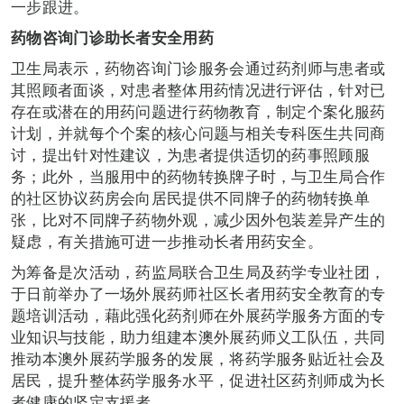
一步跟进。
药物咨询门诊助长者安全用药
卫生局表示，药物咨询门诊服务会通过药剂师与患者或
其照顾者面谈，对患者整体用药情况进行评估，针对已
存在或潜在的用药问题进行药物教育，制定个案化服药
计划，并就每个个案的核心问题与相关专科医生共同商
讨，提出针对性建议，为患者提供适切的药事照顾服
务；此外，当服用中的药物转换牌子时，与卫生局合作
的社区协议药房会向居民提供不同牌子的药物转换单
张，比对不同牌子药物外观，减少因外包装差异产生的
疑虑，有关措施可进一步推动长者用药安全。
为筹备是次活动，药监局联合卫生局及药学专业社团，
于日前举办了一场外展药师社区长者用药安全教育的专
题培训活动，藉此强化药剂师在外展药学服务方面的专
业知识与技能，助力组建本澳外展药师义工队伍，共同
推动本澳外展药学服务的发展，将药学服务贴近社会及
居民，提升整体药学服务水平，促进社区药剂师成为长
者健康的坚定支援者。