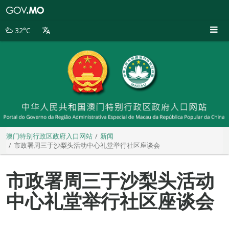
澳
门
特
32°C
别
行
政
区
政
府
入
口
网
站
澳门特别行政区政府入口网站
新闻
市政署周三于沙梨头活动中心礼堂举行社区座谈会
市政署周三于沙梨头活动
中心礼堂举行社区座谈会