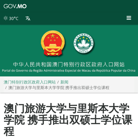
澳
门
特
30°C
别
行
政
区
政
府
入
口
网
站
澳门特别行政区政府入口网站
新闻
澳门旅游大学与里斯本大学学院 携手推出双硕士学位课程
澳门旅游大学与里斯本大学
学院 携手推出双硕士学位课
程