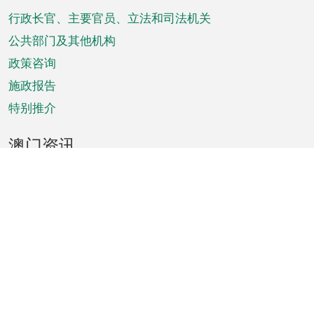
脚
菜
行政长官、主要官员、立法和司法机关
单
公共部门及其他机构
政策咨询
施政报告
特别推介
澳门资讯
天气
交通
公众假期
文娱康体
城市资讯
澳门便览
统计数字