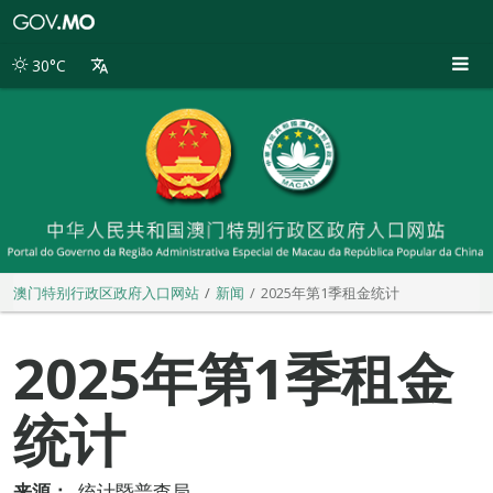
澳
门
特
30°C
别
行
政
区
政
府
入
口
网
站
澳门特别行政区政府入口网站
新闻
2025年第1季租金统计
2025年第1季租金
统计
来源：
统计暨普查局