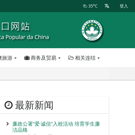
35°C
登入
澳旅游
商务及贸易
相关连结
最新新闻
廉政公署“爱‧诚信”入校活动 培育学生廉
洁品格