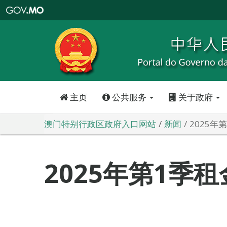
澳
门
特
别
行
政
区
政
府
入
口
网
站
主页
公共服务
关于政府
澳门特别行政区政府入口网站
新闻
2025年
2025年第1季