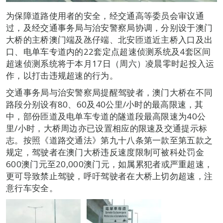
为保障道路使用者的安全，经交通高等委员会审议通
过，及经交通事务局与治安警察局协调，分别设于澳门
大桥的主桥澳门端及氹仔端、北安匝道近主桥入口及出
口、电单车专道内的22套定点超速侦测系统及4套区间
超速侦测系统将于本月17日（周六）凌晨零时起投入运
作，以打击违规超速的行为。
交通事务局与治安警察局提醒驾驶者，澳门大桥在不同
路段分别设有80、60及40公里/小时的最高限速，其
中，部份匝道及电单车专道的隧道段最高限速为40公
里/小时，大桥周边亦已设置相应的限速及交通提示标
志。按照《道路交通法》第九十八条第一款至第五款之
规定，驾驶者在澳门大桥违反速度限制可被科处罚金
600澳门元至20,000澳门元，如属累犯者或严重超速，
更可导致禁止驾驶，呼吁驾驶者在大桥上切勿超速，注
意行车安全。