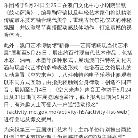
乐团将于5月24日至25日在澳门文化中心小剧院呈献
《鼓动萨满》，编导鞠守镐以及年轻艺术家们将以精湛
传统鼓乐技艺融合现代美学，重现古代祭祀仪式的神秘
氛围，并以激昂节奏搭配动感肢体动作，打造震撼的视
听体验。
此外，澳门艺术博物馆“新像——艺博馆藏现当代艺术
展”展期至5月25日，展出约百件现当代艺术作品，包括
水彩、油画、水墨等多种形式，展现澳门独特的文化内
涵与现当代艺术的多样表达形式；在塔石艺文馆展出的
互动装置《空穴来声》，八件独特的电子乐器让参观者
以不同方式互动，由指尖轻触到全身律动，创造不同声
音，展期至6月4日；《空穴来声》声音工作坊于5月24
日及31日期间在展览场地举行，截止报名日期为5月21
日，有兴趣人士可登入一户通“活动报名”
（activity.mo.gov.mo/activity-h5/activity-list-web）
进行登记及缴交费用。
为庆祝第三十五届澳门艺术节，主办单位特别推出两款
以澳门艺术节缤纷魅力为灵感打造的“室内主题香熏”，