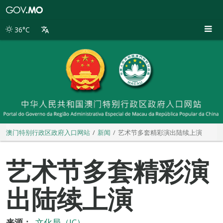
澳
门
特
36°C
别
行
政
区
政
府
入
口
网
站
澳门特别行政区政府入口网站
新闻
艺术节多套精彩演出陆续上演
艺术节多套精彩演
出陆续上演
来源：
文化局（IC）