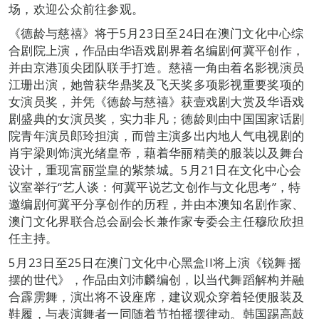
场，欢迎公众前往参观。
《德龄与慈禧》将于5月23日至24日在澳门文化中心综
合剧院上演，作品由华语戏剧界着名编剧何冀平创作，
并由京港顶尖团队联手打造。慈禧一角由着名影视演员
江珊出演，她曾获华鼎奖及飞天奖多项影视重要奖项的
女演员奖，并凭《德龄与慈禧》获壹戏剧大赏及华语戏
剧盛典的女演员奖，实力非凡；德龄则由中国国家话剧
院青年演员郎玲担演，而曾主演多出内地人气电视剧的
肖宇梁则饰演光绪皇帝，藉着华丽精美的服装以及舞台
设计，重现富丽堂皇的紫禁城。5月21日在文化中心会
议室举行“艺人谈：何冀平说艺文创作与文化思考”，特
邀编剧何冀平分享创作的历程，并由本澳知名剧作家、
澳门文化界联合总会副会长兼作家专委会主任穆欣欣担
任主持。
5月23日至25日在澳门文化中心黑盒II将上演《锐舞‧摇
摆的世代》，作品由刘沛麟编创，以当代舞蹈解构并融
合霹雳舞，演出将不设座席，建议观众穿着轻便服装及
鞋履，与表演舞者一同随着节拍摇摆律动。韩国踢高鼓