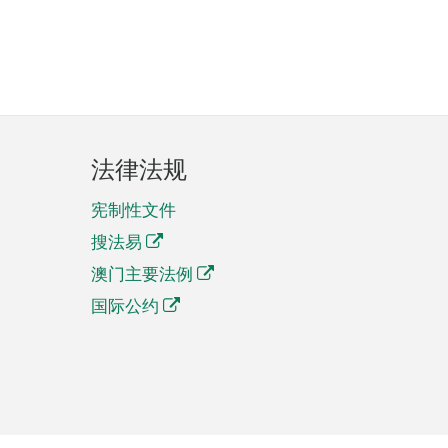
法律法规
宪制性文件
搜法易
澳门主要法例
国际公约