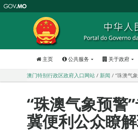
澳
门
特
别
行
政
区
政
府
入
口
网
站
主页
公共服务
关于政府
澳门特别行政区政府入口网站
新闻
“珠澳气
“珠澳气象预警
冀便利公众瞭解