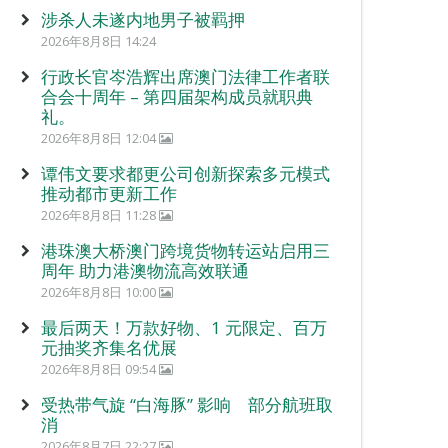
涉杀人未遂内地男子被羁押
2026年8月8日 14:24
行政长官岑浩辉出席澳门法律工作者联
合会十周年 – 第四届架构成员就职典
礼。
2026年8月8日 12:04
谭伟文要求都更公司创新探索多元模式
推动都市更新工作
2026年8月8日 11:28
港珠澳大桥澳门跨境货物转运站启用三
周年 助力港澳物流高效联通
2026年8月8日 10:00
最后两天！万款好物、1 元限定、百万
元抽奖齐集名优展
2026年8月8日 09:54
受热带气旋 “白海豚” 影响 部分航班取
消
2026年8月7日 22:27