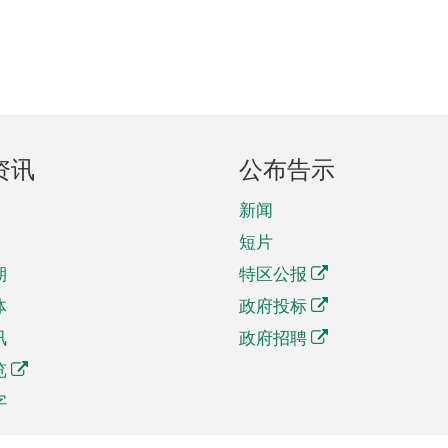
资讯
公布告示
新闻
短片
期
特区公报
体
政府投标
讯
政府招聘
览
字