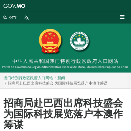
澳
门
特
34°C
别
行
政
区
政
府
入
口
网
站
澳门特别行政区政府入口网站
新闻
招商局赴巴西出席科技盛会 为国际科技展览落户本澳作筹谋
招商局赴巴西出席科技盛会
为国际科技展览落户本澳作
筹谋