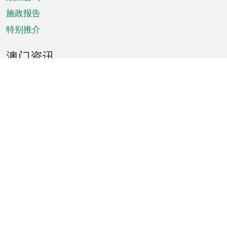
施政报告
特别推介
澳门资讯
天气
交通
公众假期
文娱康体
城市资讯
澳门便览
统计数字
公布告示
新闻