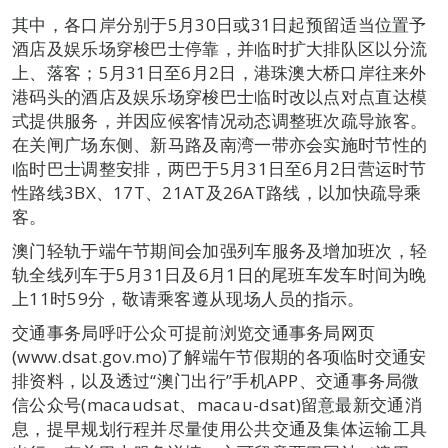
其中，各口岸分别于5月30日或31日起预留适当位置予
酒店及娱乐场穿梭巴士停靠，并临时扩大排队区以分流
上、落客；5月31日至6月2日，港珠澳大桥口岸往来外
港码头的酒店及娱乐场穿梭巴士临时改以点对点直达模
式提供服务，并因应候客情况动态调整班次疏导旅客。
在关闸广场东侧、新马路及南湾一带亦会实施时节性的
临时巴士调整安排，两巴于5月31日至6月2日营运时节
性路线3BX、17T、21AT及26AT路线，以加快疏导乘
客。
澳门轻轨于端午节期间会加强列车服务及增加班次，轻
轨全线列车于5月31日及6月1日的尾班车发车时间为晚
上11时59分，敬请乘客遵从现场人员的指示。
交通事务局呼吁公众可提前浏览交通事务局网页
(www.dsat.gov.mo)了解端午节假期的各项临时交通安
排资料，以及透过“澳门出行”手机APP、交通事务局微
信公众号(macaudsat、macau-dsat)留意最新交通消
息，提早规划行程并尽量使用公共交通及集体运输工具