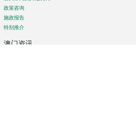
单
政策咨询
施政报告
特别推介
澳门资讯
天气
交通
公众假期
文娱康体
城市资讯
澳门便览
统计数字
公布告示