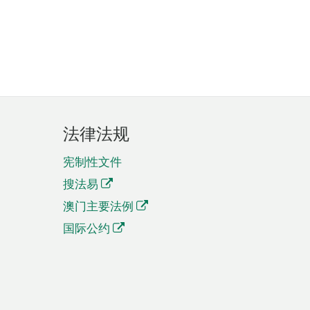
法律法规
宪制性文件
搜法易
澳门主要法例
国际公约