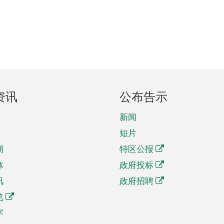
资讯
公布告示
新闻
短片
期
特区公报
体
政府投标
讯
政府招聘
览
字