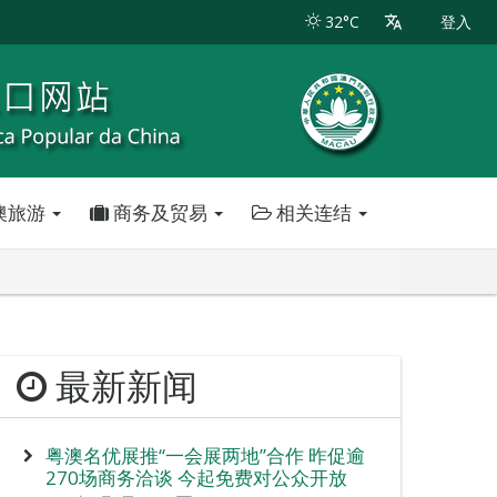
32°C
登入
澳旅游
商务及贸易
相关连结
最新新闻
粤澳名优展推“一会展两地”合作 昨促逾
270场商务洽谈 今起免费对公众开放