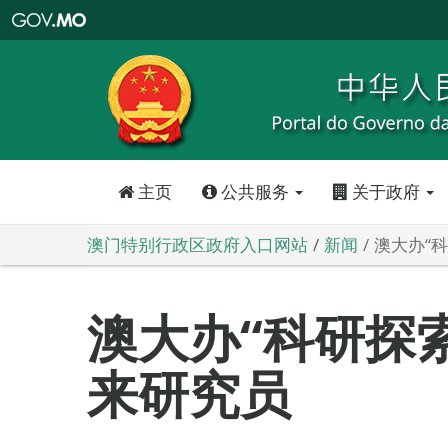
澳
门
特
别
行
政
区
政
府
入
口
网
站
主页
公共服务
关于政府
澳门特别行政区政府入口网站
新闻
澳大办“
澳大办“科研探
来研究员