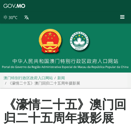
澳
门
特
30°C
别
行
政
区
政
府
入
口
网
站
澳门特别行政区政府入口网站
新闻
《濠情二十五》澳门回归二十五周年摄影展
《濠情二十五》澳门回
归二十五周年摄影展