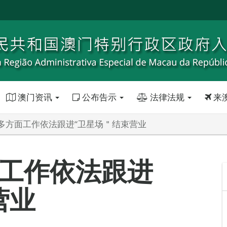
澳门资讯
公布告示
法律法规
来
多方面工作依法跟进“卫星场＂结束营业
工作依法跟进
营业