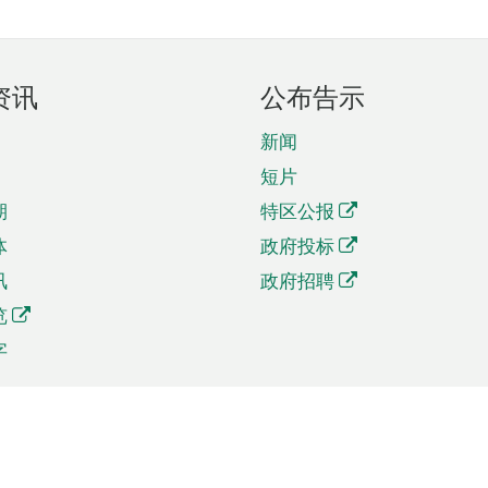
资讯
公布告示
新闻
短片
期
特区公报
体
政府投标
讯
政府招聘
览
字
及贸易
相关连结
资
手机应用程序目录
贸会展
社交媒体目录