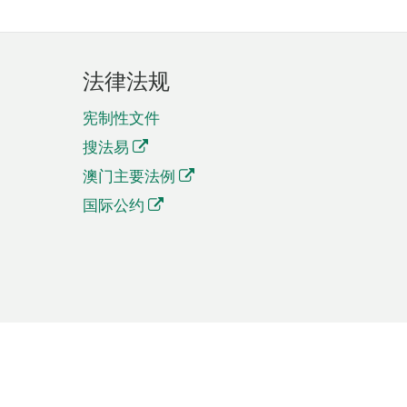
法律法规
宪制性文件
搜法易
澳门主要法例
国际公约