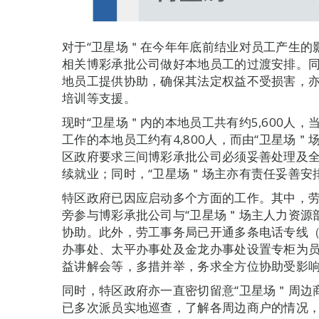
对于“卫星场＂在今年年底前结业对员工产生的
相关博彩承批公司做好本地员工的过渡安排。
地员工提供协助，确保其法定权益不受损害，
培训等支援。
现时“卫星场＂内的本地员工共有约5,600人
工作的本地员工约有4,800人，而由“卫星场＂
区政府要求三间博彩承批公司必须妥善处理及
续就业；同时，“卫星场＂场主亦有责任妥善安
特区政府已因应启动多个方面的工作。其中，劳
旁参与博彩承批公司与“卫星场＂场主人力资源
协助。此外，劳工事务局已开通多条电话专线（284
办事处、太平办事处及金龙办事处设置专柜为
益讲解会等，多措并举，务求全方位协助受影
同时，特区政府亦一直密切留意“卫星场＂周边
已多次派员实地巡查，了解各周边商户的情况