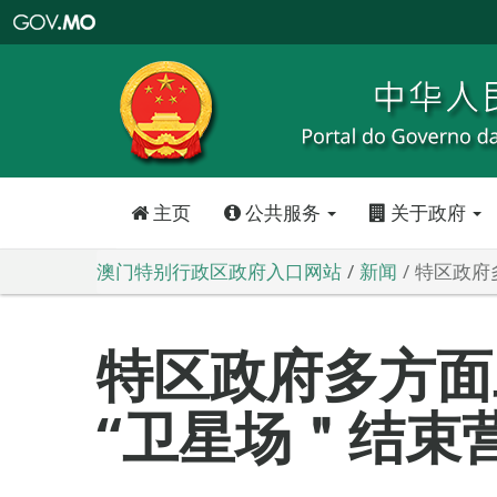
澳
门
特
别
行
政
区
政
府
入
口
网
站
主页
公共服务
关于政府
澳门特别行政区政府入口网站
新闻
特区政府
特区政府多方面
“卫星场＂结束