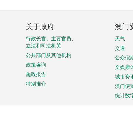
页
关于政府
澳门
脚
菜
行政长官、主要官员、
天气
立法和司法机关
单
交通
公共部门及其他机构
公众假
政策咨询
文娱康
施政报告
城市资
特别推介
澳门便
统计数
来澳旅游
商务
计划行程
贸易投
观光
澳门经