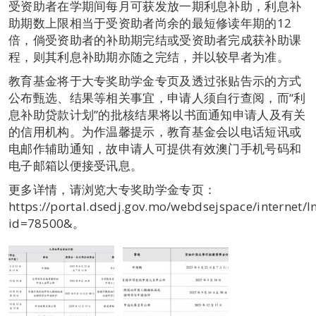
受资助者在学期间每月可获发放一期利息补助，利息补
助期数上限相当于受资助者尚余的最短修读年期的12
倍，倘受资助者的补助期完结或受资助者完成获补助课
程，则其利息补助期亦随之完结，并以较早者为准。
教育基金将于大专奖助学金专页及透过张贴告示的方式
公布甄选、结果等相关事宜，申请人须自行查阅，而“利
息补助贷款计划”的批核结果将以书面通知申请人及有关
的信用机构。为作温馨提示，教育基金会以电话短讯或
电邮作辅助通知，故申请人可提供有效澳门手机号码和
电子邮箱以便接受讯息。
更多详情，请浏览大专奖助学金专页：
https://portal.dsedj.gov.mo/webdsejspace/internet/I
id=78500&。