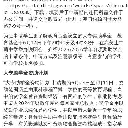
（https://portal.dsedj.gov.mo/webdsejspace/internet
id=78500&）下载，填妥后于申请期内连同所需文件于
办公时间一并递交至教青局（地址：澳门约翰四世大马
路7-9号一楼）。
为让申请学生更了解教育基金设立的大专奖助学金，教
育基金于6月14日下午2时30分及4时30分，在高美士中
葡中学举办说明会，介绍2025/2026学年各项奖助学金
的申请条件、申请方式及注意事项等，有意参与的学生
可向学校报名参加。
大专助学金资助计划
“大专助学金资助计划”申请期为6月23日至7月11日，资
助范围涵盖由预科课程至博士学位的高等教育课程；当
中的贷学金旨在资助经济上有困难的学生，审批将考虑
申请人2024年财政年度的每月家团总收入；奖学金用以
奖励学业成绩优异的学生，并以申请人最近一学年的成
绩作甄选；赴葡升学助学金用以支持本澳学生赴葡萄牙
升学，有关甄选以文件分析结合甄选考核组成；指定学