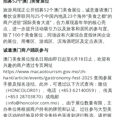
招募
52
个澳门美食展位
旅游局现正公开招募52个澳门美食展位，诚意邀请澳门
餐饮业界联同与25个中国内地及23个海外“美食之都”的
商户进驻“国际美食大道”，合力展现嘉年华的核心亮
点，进一步提升活动吸引力以及旅客和居民的参与度。
除了100个美食展位，同场设有六家综合度假休闲企业
的展位、用餐区、游戏区、滨海酒吧区及定点表演。
诚邀澳门商户踊跃参与
澳门美食展位报名日期由即日起至6月18日止，欢迎有
兴趣的商户透过专页网址
https://www.macaotourism.gov.mo/zh-
hant/article/events/gastronomy-fest-2025 查阅参展
手册及报名连结。此外，可透过以下方式查询：微信
（HONCOLOR01）、电话（+853 62140059）、传真
（+853 28703870）或电邮
（info@honcolor.com.mo）。由于展位数量有限，主
办单位将根据商户持有的牌照和认证、过往参与大型美
食活动的经验及经营业务特色等准则进行甄选。请把握