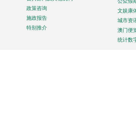
公众假
政策咨询
文娱康
施政报告
城市资
特别推介
澳门便
统计数
来澳旅游
商务
计划行程
贸易投
观光
澳门经
娱乐休闲
中小企
购物
市场资
节日盛事
知识产
网
网
页
使用条款
私隐声明
协调机构：澳门特别行政区行