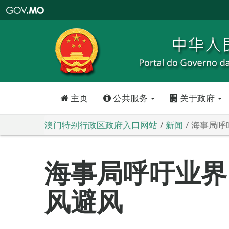
澳
门
特
别
行
政
区
政
府
入
口
网
站
主页
公共服务
关于政府
澳门特别行政区政府入口网站
新闻
海事局呼
海事局呼吁业界
风避风