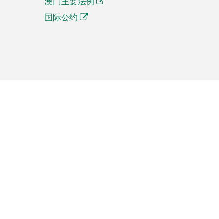
澳门主要法例
国际公约
繁體中文
簡体中文
Português
English