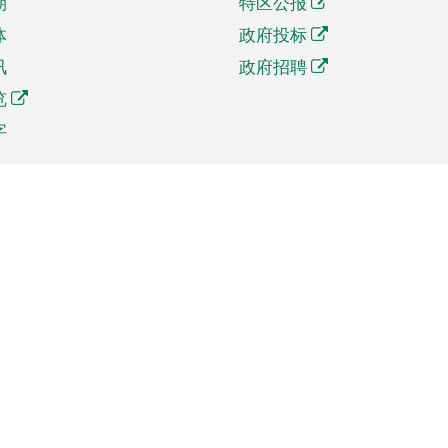
期
特区公报
体
政府投标
讯
政府招聘
览
字
及贸易
相关连结
资
手机应用程序目录
贸会展
社交媒体目录
商机和服务
专题网站目录
讯
RSS订阅目录
权
表格下载
政公职局