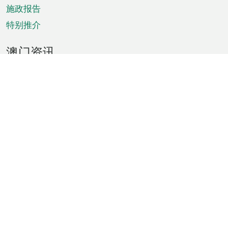
施政报告
特别推介
澳门资讯
天气
交通
公众假期
文娱康体
城市资讯
澳门便览
统计数字
公布告示
新闻