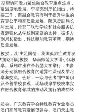
力”，期望协同发力聚焦融合教育重点难点，
更富温度地发展。李璧亮副厅长指出，特
重要工作，而融合教育有利于提升学生的
教育更公平和高质量发展。阮佩贤副局长
求与发展，跨部门联动学校和社会服务机
外资源强化从学校到家庭的支持，循多方
辉副局长指出，科技赋能教育革新，期待
高质量发展。
教授，以“主足国情：我国孤独症教育发
学施达明副教授、华南师范大学谌小猛教
分享。系列讲座在圣若瑟大学举行，由多
教师分别就融合教育的适异性课程及学习
分享和交流。会后，一众与会者到中葡职
校及圣善学校参观，现场观摩学校校本实
区在融合教育领域的推动及施行的成功经
委员会、广东教育学会特殊教育专业委员
、澳门高等教育发展促进会、澳门天主教