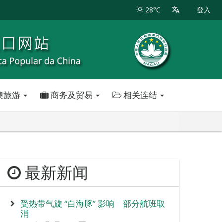
28°C
登入
澳旅游
商务及贸易
相关连结
最新新闻
受热带气旋 “白海豚” 影响 部分航班取
消