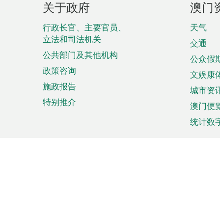
关于政府
澳门
脚
菜
行政长官、主要官员、
天气
立法和司法机关
单
交通
公共部门及其他机构
公众假
政策咨询
文娱康
施政报告
城市资
特别推介
澳门便
统计数
来澳旅游
商务
计划行程
贸易投
观光
澳门经
娱乐休闲
中小企
购物
市场资