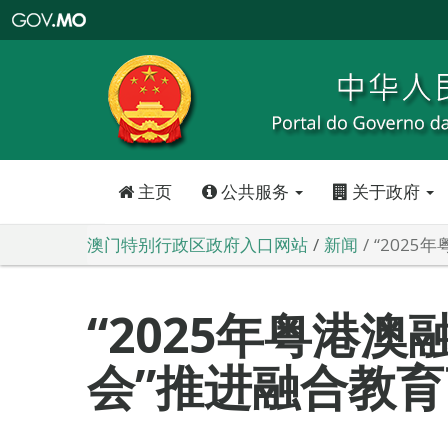
澳
门
特
别
行
政
区
政
府
入
口
网
站
主页
公共服务
关于政府
澳门特别行政区政府入口网站
新闻
“202
“2025年粤港
会”推进融合教