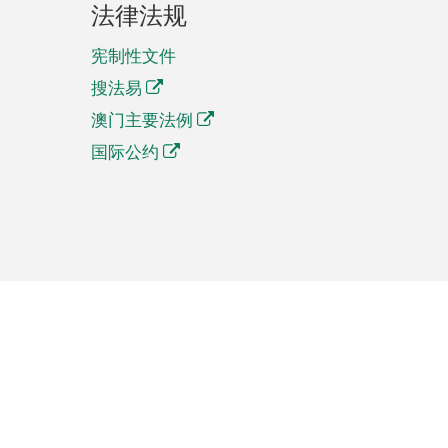
法律法规
宪制性文件
搜法易
澳门主要法例
国际公约