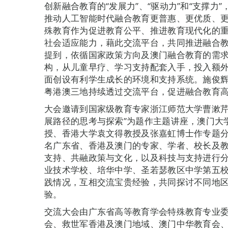
创新融合教育的“发展力”、“驱动力”和“支撑
推动人工智能时代融合教育更普惠、更优质、
殊教育作为促进教育公平、推进教育现代化的
社会适应能力，藉此交流平台，共同推进融合
提到，依循国家政策方向及澳门融合教育的需
构，从儿童早疗、学习支持配套入手，投入额
面创设有利学生成长的环境和支持系统。施俊
粤港澳三地持续透过交流平台，促进融合教育
大会邀请到国家级教育专家浙江师范大学曹漱芹
展路径的思考与探索”为题作主题讲座，澳门大
授、香港大学袁文得教授及张嘉虹博士作专题
名广东省、香港及澳门的专家、学者、校长及
支持、共融政策与文化，以及科技与支持进行
业技术学校、培华中学、圣若瑟教区中学第五
践情况，互相交流宝贵经验，共同探讨不同地
验。
交流大会由广东省高等教育学会特殊教育专业
会、救世军香港及澳门地域、澳门中华教育会