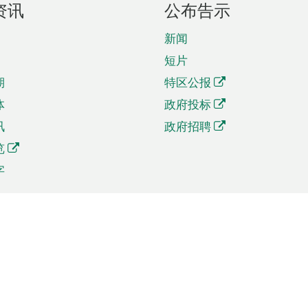
资讯
公布告示
新闻
短片
期
特区公报
体
政府投标
讯
政府招聘
览
字
及贸易
相关连结
资
手机应用程序目录
贸会展
社交媒体目录
商机和服务
专题网站目录
讯
RSS订阅目录