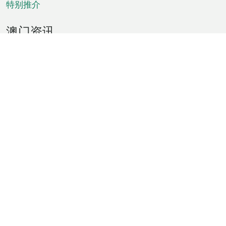
特别推介
澳门资讯
天气
交通
公众假期
文娱康体
城市资讯
澳门便览
统计数字
公布告示
新闻
短片