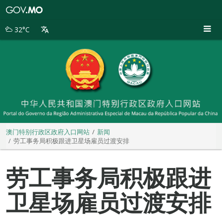
澳
门
特
32°C
别
行
政
区
政
府
入
口
网
站
澳门特别行政区政府入口网站
新闻
劳工事务局积极跟进卫星场雇员过渡安排
劳工事务局积极跟进
卫星场雇员过渡安排