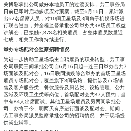
关博彩承批公司做好本地员工的过渡安排，劳工事务局
日前已即时启动多项应对预案，截至6月16日，累计派
出62名督察人员，对10间卫星场及3间角子机娱乐场进
行联合巡查，并全程监督承批公司举办共38场员工权益
讲解会，已接触3,878名相关雇员，占整体雇员数量近
七成，相关工作将持续进行。
举办专场配对会监察招聘情况
为进一步协助卫星场场主自聘雇员的职业转型，劳工事
务局联同三间承批公司自6月16日起一连三日举办合共7
场面谈及配对会，16日联同澳娱综合举办的首场卫星场
雇员专场配对会，覆盖旗下8间场馆，提供涉及市场销
售及客户服务类、餐饮服务及厨艺类、设施管理、公共
区域及环境卫生类等岗位，首场配对会共87人预约，当
中有84人出席面试。其他卫星场雇员及另两间承批公
司，亦将于今、明两天有序进行面谈及配对会。期间，
劳工事务局派员监察承批公司的招聘情况，并于现场提
供就业辅导。