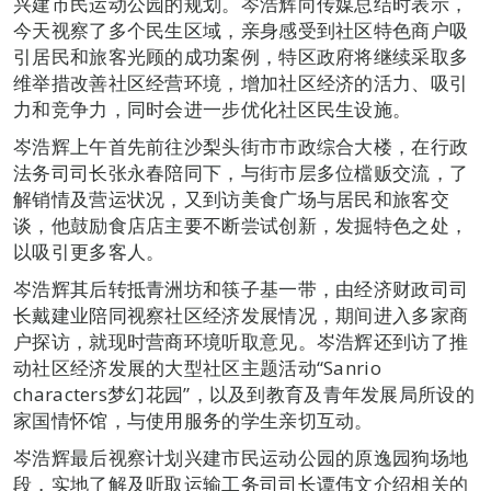
兴建市民运动公园的规划。岑浩辉向传媒总结时表示，
今天视察了多个民生区域，亲身感受到社区特色商户吸
引居民和旅客光顾的成功案例，特区政府将继续采取多
维举措改善社区经营环境，增加社区经济的活力、吸引
力和竞争力，同时会进一步优化社区民生设施。
岑浩辉上午首先前往沙梨头街市市政综合大楼，在行政
法务司司长张永春陪同下，与街市层多位檔贩交流，了
解销情及营运状况，又到访美食广场与居民和旅客交
谈，他鼓励食店店主要不断尝试创新，发掘特色之处，
以吸引更多客人。
岑浩辉其后转抵青洲坊和筷子基一带，由经济财政司司
长戴建业陪同视察社区经济发展情况，期间进入多家商
户探访，就现时营商环境听取意见。岑浩辉还到访了推
动社区经济发展的大型社区主题活动“Sanrio
characters梦幻花园”，以及到教育及青年发展局所设的
家国情怀馆，与使用服务的学生亲切互动。
岑浩辉最后视察计划兴建市民运动公园的原逸园狗场地
段，实地了解及听取运输工务司司长谭伟文介绍相关的