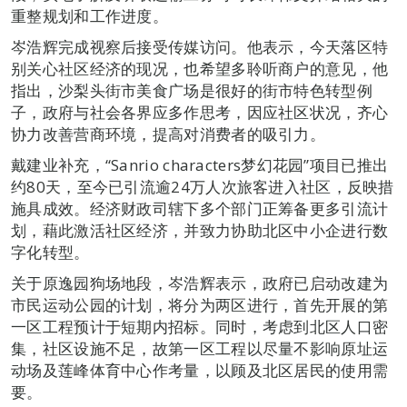
重整规划和工作进度。
岑浩辉完成视察后接受传媒访问。他表示，今天落区特
别关心社区经济的现况，也希望多聆听商户的意见，他
指出，沙梨头街市美食广场是很好的街市特色转型例
子，政府与社会各界应多作思考，因应社区状况，齐心
协力改善营商环境，提高对消费者的吸引力。
戴建业补充，“Sanrio characters梦幻花园”项目已推出
约80天，至今已引流逾24万人次旅客进入社区，反映措
施具成效。经济财政司辖下多个部门正筹备更多引流计
划，藉此激活社区经济，并致力协助北区中小企进行数
字化转型。
关于原逸园狗场地段，岑浩辉表示，政府已启动改建为
市民运动公园的计划，将分为两区进行，首先开展的第
一区工程预计于短期内招标。同时，考虑到北区人口密
集，社区设施不足，故第一区工程以尽量不影响原址运
动场及莲峰体育中心作考量，以顾及北区居民的使用需
要。