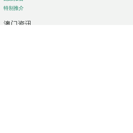
特别推介
澳门资讯
天气
交通
公众假期
文娱康体
城市资讯
澳门便览
统计数字
公布告示
新闻
短片