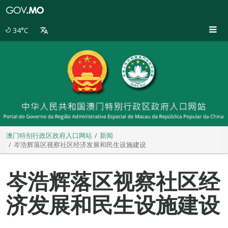
澳
门
特
34°C
别
行
政
区
政
府
入
口
网
站
澳门特别行政区政府入口网站
新闻
岑浩辉落区视察社区经济发展和民生设施建设
岑浩辉落区视察社区经
济发展和民生设施建设