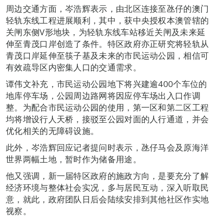
周边交通方面，岑浩辉表示，由北区连接至氹仔的澳门
轻轨东线工程进展顺利，其中，获中央授权本澳管辖的
关闸东侧V形地块，为轻轨东线车站移近关闸及未来延
伸至青茂口岸创造了条件。特区政府亦正研究将轻轨从
青茂口岸延伸至筷子基及未来的市民运动公园，相信可
有效疏导区内密集人口的交通需求。
谭伟文补充，市民运动公园地下将兴建逾400个车位的
地库停车场，公园周边路网将因应停车场出入口作调
整。为配合市民运动公园的使用，第一区和第二区工程
均将增设行人天桥，接驳至公园对面的人行通道，并会
优化相关的无障碍设施。
此外，岑浩辉回应记者提问时表示，氹仔马会及原海洋
世界两幅土地，暂时作为储备用途。
他又强调，新一届特区政府的施政方向，是要充分了解
经济环境与整体社会实况，多与居民互动，深入听取民
意，就此，政府团队日后会陆续安排到其他社区作实地
视察。