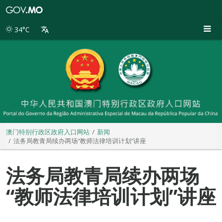
澳
门
特
34°C
别
行
政
区
政
府
入
口
网
站
澳门特别行政区政府入口网站
新闻
法务局教青局续办两场“教师法律培训计划”讲座
法务局教青局续办两场
“教师法律培训计划”讲座