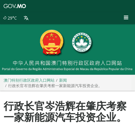
澳
门
特
29°C
别
行
政
区
政
府
入
口
网
站
澳门特别行政区政府入口网站
新闻
行政长官岑浩辉在肇庆考察一家新能源汽车投资企业。
行政长官岑浩辉在肇庆考察
一家新能源汽车投资企业。