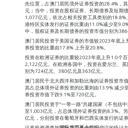
先位置，占澳门居民境外证券投资的28.4%，其市值
元；当中，投资在股权证券、长期债券及短期债券
1,077亿元，依次占相关投资工具类别的18.8%、
港特区实体发行的证券比重由11.0%减少至9.0%
中，股权证券及长期债券的投资市值分别为386
澳门居民投资于美国证券的市值较2023年底上升3
券投资的比重由17.8% 上升至20.8%。
投资在欧洲证券的比重较2023年底上升1.0个百分
2,122亿元。在欧洲各国中，投资在爱尔兰、
别为724亿元、380亿元及363亿元。
澳门居民于北大西洋和加勒比海的证券投资市值较20
其占总体境外证券投资的比重则由13.9% 减少
券投资市值下跌9.1%至720亿元。
澳门居民投资于“一带一路”共建国家（不包括中国
至1,003亿元，占总体境外证券投资的8.3%
亿元，分别投资在葡萄牙和巴西实体发行的证
证券投资调查按
国际货币基金组织
倡议的统计