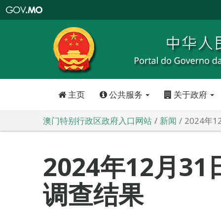
澳
门
特
别
行
政
区
政
府
入
口
网
站
主页
公共服务
关于政府
澳门特别行政区政府入口网站
新闻
2024年
2024年12月3
调查结果