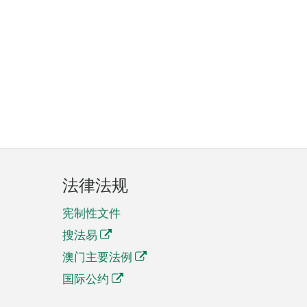
法律法规
宪制性文件
搜法易
澳门主要法例
国际公约