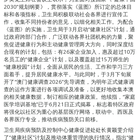
2030”规划纲要》，贯彻落实《蓝图》所订定的总体目
标和各项指标，卫生局积极联动社会各界进行宣传工
作，收集不同持份者的意见，以细化相关工作。为配合
《蓝图》的实施，卫生局于3月启动“健康社区”计划，通
过政府跨部门合作，广泛联动各界社团机构的力量，聚
焦促进健康行为和主动健康管理两大方向，同时深度结
合现有的计划，包括：有26家企业加入，惠及超过10万
名员工的“健康企业” 计划，以及覆盖超过15万师生的
“健康校园” 计划，全面从居民的生活、工作和学习三方
面着手，提升居民健康水平。与此同时，于3月下旬展
开了“澳门健康调查2026”先导调查，为明年正式健康调
查的运作方案进行各项调试及准备，以更好地收集本澳
的相关健康数据，制订相应的健康政策。他续指，“家庭
医学培训基地”已于6月21日正式揭幕，标志着特区政府
将强化以社区为重心的基层医疗网络，联动中、西医及
各界医疗专业，推动疾病预防关口前移。
卫生局疾病预防及控制中心健康促进处处长黄颖雯介绍
了“健康社区”计划及推动体重管理的执行情况，指出“健