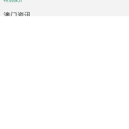
澳门资讯
天气
交通
公众假期
文娱康体
城市资讯
澳门便览
统计数字
公布告示
新闻
短片
特区公报