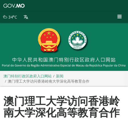
澳
门
特
34°C
别
行
政
区
政
府
入
口
网
站
澳门特别行政区政府入口网站
新闻
澳门理工大学访问香港岭南大学深化高等教育合作
澳门理工大学访问香港岭
南大学深化高等教育合作