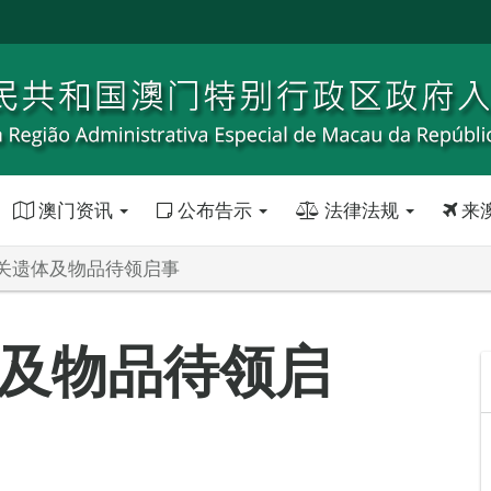
澳门资讯
公布告示
法律法规
来
关遗体及物品待领启事
及物品待领启