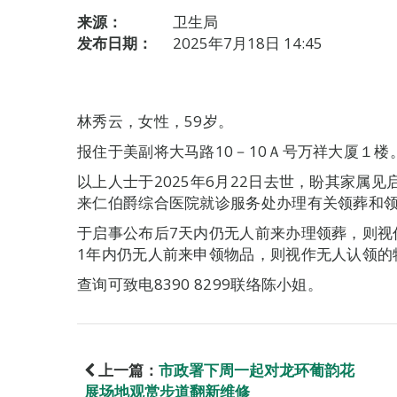
来源：
卫生局
发布日期：
2025年7月18日 14:45
林秀云，女性，59岁。
报住于美副将大马路10－10Ａ号万祥大厦１楼
以上人士于2025年6月22日去世，盼其家属
来仁伯爵综合医院就诊服务处办理有关领葬和
于启事公布后7天内仍无人前来办理领葬，则视
1年内仍无人前来申领物品，则视作无人认领的
查询可致电8390 8299联络陈小姐。
上一篇：
市政署下周一起对龙环葡韵花
展场地观赏步道翻新维修