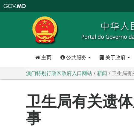
澳
门
特
别
行
政
区
政
府
入
口
网
站
主页
公共服务
关于政府
澳门特别行政区政府入口网站
新闻
卫生局有
卫生局有关遗体
事