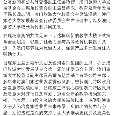
公署新闻和公共外交部副主任梁巧智、澳门旅游大学发
展基金会主席兼校董会副主席吕耀东、教育及青年发展
局局长龚志明、澳门旅游大学校董会主席陈泽武、澳门
旅游大学发展基金会行政委员会主席张健中，以及澳门
旅游大学校长黄竹君共同主礼。
在现场嘉宾的共同见证下，这栋崭新的教学大楼正式揭
幕全面启用，彰显了社会力量与高等教育机构携手共
进，为澳门培养优秀旅游人才、促进产业多元发展注入
强劲动力。
吕耀东主席是嘉华集团及银河娱乐集团的主席，亦是澳
门旅游大学发展基金会第一届信托委员会主席、澳门旅
游大学校董会副主席及吕耀东慈善基金有限公司主席，
多年来对澳门旅游业发展贡献良多，曾获澳门特区政府
颁发旅游功绩勋章。吕耀东主席衷心感谢澳门特区政府
及澳旅大对其信任及厚爱，冠名全新的教学楼为耀东
楼。他表示，自投入澳旅大相关岗位以来，感受到澳旅
大仝人为培育旅游业界未来栋梁，所倾出的努力与心
思；期望透过是次的支持，让大学推动更优质及更具创