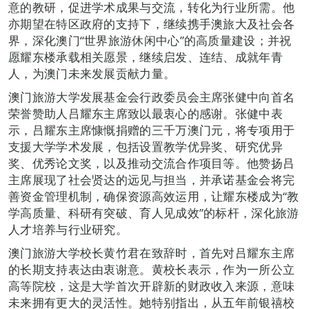
意的教研，促进学术成果与交流，转化为行业所需。他
亦期望在特区政府的支持下，继续携手澳旅大及社会各
界，深化澳门“世界旅游休闲中心”的高质量建设；并祝
愿耀东楼承载相关愿景，继续启发、连结、成就年青
人，为澳门未来发展贡献力量。
澳门旅游大学发展基金会行政委员会主席张健中向首名
荣誉赞助人吕耀东主席致以最衷心的感谢。张健中表
示，吕耀东主席慷慨捐赠的三千万澳门元，将专项用于
支援大学学术发展，包括设置教学优异奖、研究优异
奖、优秀论文奖，以及推动交流合作项目等。他赞扬吕
主席展现了社会贤达的远见与担当，并承诺基金会将完
善资金管理机制，确保资源高效运用，让耀东楼成为“教
学高质量、科研有突破、育人见成效”的标杆，深化旅游
人才培养与行业研究。
澳门旅游大学校长黄竹君在致辞时，首先对吕耀东主席
的长期支持表达由衷谢意。黄校长表示，作为一所公立
高等院校，这是大学首次开辟新的财政收入来源，意味
未来拥有更大的灵活性。她特别指出，从五年前银禧校