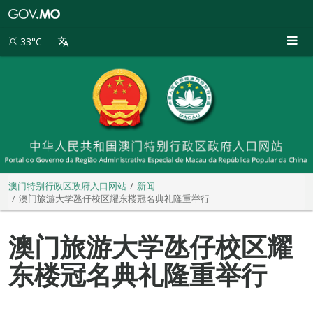
澳
门
特
33°C
别
行
政
区
政
府
入
口
网
站
澳门特别行政区政府入口网站
新闻
澳门旅游大学氹仔校区耀东楼冠名典礼隆重举行
澳门旅游大学氹仔校区耀
东楼冠名典礼隆重举行