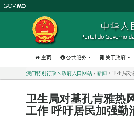
澳
门
特
别
行
政
区
政
府
入
口
网
站
主页
公共服务
关于政府
澳门特别行政区政府入口网站
新闻
卫生局对
卫生局对基孔肯雅热
工作 呼吁居民加强勤