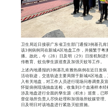
卫生局近日接获广东省卫生部门通报3例基孔肯
该3例病例同在新城A区地盘工作，并频繁于粤
播。故此，今（28）日及明（29）日按机制
传教育、蚊虫孳生源巡查及加强灭蚊等工作。
上述内地通报的3例基孔肯雅热病例在近日发病
活动轨迹，交迭轨迹主要局限于新城A区地盘，
入有关地盘，对工作人员进行现场问卷调查及
怀疑病例现场抽血送检，收集到3个血液样本经
涉及地盘进行全面的孳生源（积水）巡查，已
督促场所负责人尽快处理和加强场所蚊媒管理
日及明日对该地盘进行紧急灭蚊措施。