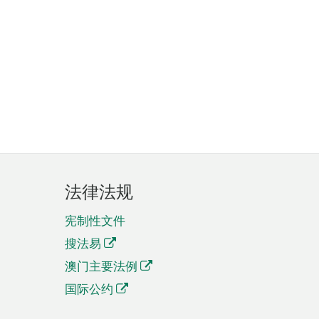
法律法规
宪制性文件
搜法易
澳门主要法例
国际公约