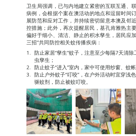
卫生局强调，已与内地建立紧密的互联互通、
病例，会根据个案在澳活动的地点和逗留时间
展防范和应对工作，并持续密切留意本澳及邻
控措施；此外，再次提醒居民，基孔肯雅热主
偏好于细小、清洁、静止的积水孳生，居民应加
三招”共同防控相关蚊传播疾病：
防止家居“孳生”蚊子，注意至少每隔7天清
虫孳生；
防止蚊子“进入”室内，家中可使用纱窗、蚊
防止户外蚊子“叮咬”，在户外活动时宜穿浅
驱蚊剂，防止被蚊叮咬。