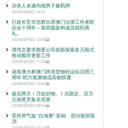
涉杀人未遂内地男子被羁押
2026年8月8日 14:24
行政长官岑浩辉出席澳门法律工作者联
合会十周年 – 第四届架构成员就职典
礼。
2026年8月8日 12:04
谭伟文要求都更公司创新探索多元模式
推动都市更新工作
2026年8月8日 11:28
港珠澳大桥澳门跨境货物转运站启用三
周年 助力港澳物流高效联通
2026年8月8日 10:00
最后两天！万款好物、1 元限定、百万
元抽奖齐集名优展
2026年8月8日 09:54
受热带气旋 “白海豚” 影响 部分航班取
消
2026年8月7日 22:27