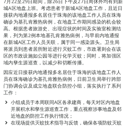
7月22至29日期间，除26日下午及27日周休外均有到新
城A区地盘上班。考虑患者于新城A区地盘工作，且近日
接获内地通报多名居住于珠海的该地盘工作人员在珠海
确诊为基孔肯雅热病例，在地盘工作期间感染的机会较
高。根据患者旅游史、出现症状的时间及实验室检测结
果，列为第2例本地基孔肯雅热病例，与早前内地通报
在新城A区工作人员关联，属于同一感染源头。卫生局
将派员到患者居所附近进行灭蚊工作，市政署则会在该
区的市政设施如公园等进行化学灭蚊；同时，将加强区
域内孳生源巡查，以减少和切断传播。
因应近日接获内地通报多名居住于珠海的该地盘工作人
员在珠海确诊为基孔肯雅热病例，日前卫生局举行跨部
门协调会议及成立地盘联合防控小组，落实执行了系列
工作：
小组成员于本周联同A区各承建商，每天对区内地盘
开展积水和孳生源巡查工作，重点视察涉事地盘及邻
近地盘的防控工作执行情况；
在现场提供灭蚊技术指导与反馈，确保各项防蚊灭蚊