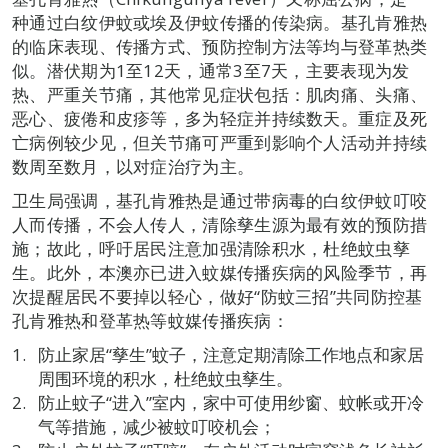
种通过白纹伊蚊或埃及伊蚊传播的传染病。基孔肯雅热
的临床表现、传播方式、预防控制方法等均与登革热类
似。潜伏期为1至12天，通常3至7天，主要表现为发
热、严重关节痛，其他常见症状包括：肌肉痛、头痛、
恶心、疲倦和皮疹等，多为轻症并持续数天。重症及死
亡病例较少见，但关节痛可严重到影响个人活动并持续
数周至数月，以对症治疗为主。
卫生局强调，基孔肯雅热是通过带病毒的白纹伊蚊叮咬
人而传播，不会人传人，清除孳生源为最有效的预防措
施；故此，呼吁居民注意加强清除积水，杜绝蚊虫孳
生。此外，本澳亦已进入蚊媒传播疾病的风险季节，再
次提醒居民不要掉以轻心，做好“防蚊三招”共同防控基
孔肯雅热和登革热等蚊媒传播疾病：
防止家居“孳生”蚊子，注意定期清除工作地点和家居
周围环境的积水，杜绝蚊虫孳生。
防止蚊子“进入”室内，家中可使用纱窗、蚊帐或开冷
气等措施，减少被蚊叮咬机会；