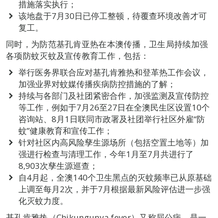
措施落实执行；
该地盘于7月30日已停工整顿，待覆查环境改善才可
复工。
同时，为防范基孔肯亚热在本澳传播，卫生局持续加强
各项防蚊灭蚊及宣传教育工作，包括：
举行医务界联合应对基孔肯雅热和登革热工作会议，
加强业界对蚊媒传播疾病防控措施的了解；
持续与各部门及社团紧密合作，加强监测及宣传防控
等工作，例如于7月26至27日在全澳民生区设置10个
咨询站、8月1日联同市政署及社团举行社区外雇“防
蚊”健康教育和宣传工作；
针对社区内高风险孳生源场所（包括空置土地等）加
强进行检查与清理工作，今年1月至7月共进行了
8,903次孳生源巡查；
自4月起，全澳140个卫生黑点的灭蚊频率已从原基础
上调至每月2次，并于7月根据最新风险评估进一步强
化灭蚊力度。
基孔肯雅热（Chikungunya fever）又称屈公病，是一