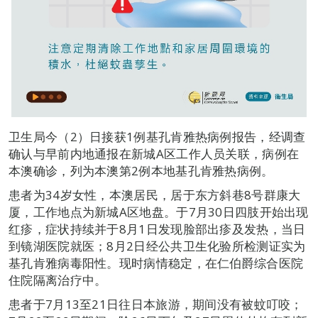
卫生局今（2）日接获1例基孔肯雅热病例报告，经调查
确认与早前内地通报在新城A区工作人员关联，病例在
本澳确诊，列为本澳第2例本地基孔肯雅热病例。
患者为34岁女性，本澳居民，居于东方斜巷8号群康大
厦，工作地点为新城A区地盘。于7月30日四肢开始出现
红疹，症状持续并于8月1日发现脸部出疹及发热，当日
到镜湖医院就医；8月2日经公共卫生化验所检测证实为
基孔肯雅病毒阳性。现时病情稳定，在仁伯爵综合医院
住院隔离治疗中。
患者于7月13至21日往日本旅游，期间没有被蚊叮咬；