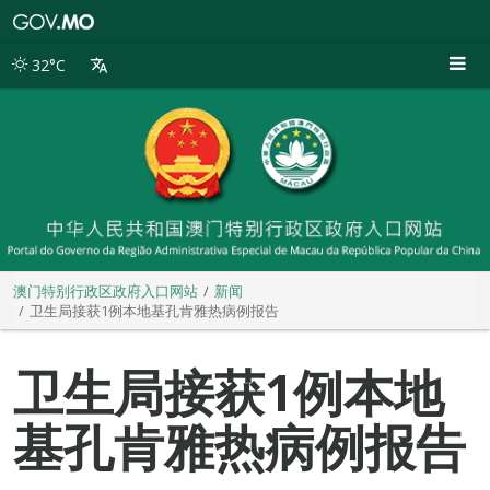
澳
门
特
32°C
别
行
政
区
政
府
入
口
网
站
澳门特别行政区政府入口网站
新闻
卫生局接获1例本地基孔肯雅热病例报告
卫生局接获1例本地
基孔肯雅热病例报告