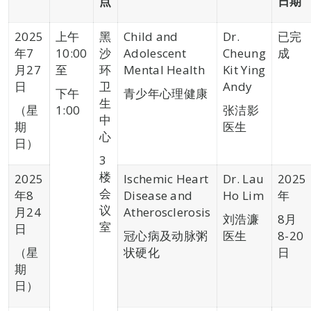
点
日期
2025
上午
黑
Child and
Dr.
已完
年7
10:00
沙
Adolescent
Cheung
成
月27
至
环
Mental Health
Kit Ying
日
卫
Andy
下午
青少年心理健康
生
（星
1:00
张洁影
中
期
医生
心
日）
3
楼
2025
Ischemic Heart
Dr. Lau
2025
会
年8
Disease and
Ho Lim
年
议
月24
Atherosclerosis
刘浩濂
8月
室
日
冠心病及动脉粥
医生
8-20
（星
状硬化
日
期
日）