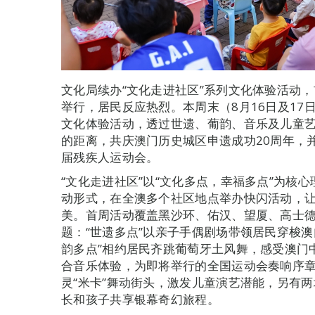
文化局续办“文化走进社区”系列文化体验活动，
举行，居民反应热烈。本周末（8月16日及17
文化体验活动，透过世遗、葡韵、音乐及儿童
的距离，共庆澳门历史城区申遗成功20周年，
届残疾人运动会。
“文化走进社区”以“文化多点，幸福多点”为核
动形式，在全澳多个社区地点举办快闪活动，
美。首周活动覆盖黑沙环、佑汉、望厦、高士
题：“世遗多点”以亲子手偶剧场带领居民穿梭澳
韵多点”相约居民齐跳葡萄牙土风舞，感受澳门
合音乐体验，为即将举行的全国运动会奏响序章
灵“米卡”舞动街头，激发儿童演艺潜能，另有
长和孩子共享银幕奇幻旅程。