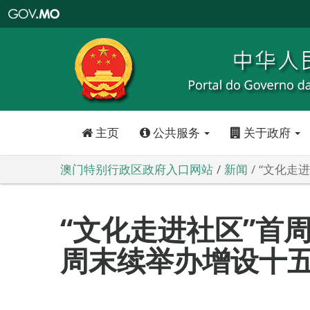
澳
门
特
别
行
政
区
政
府
入
口
网
站
主页
公共服务
关于政府
澳门特别行政区政府入口网站
新闻
“文化走
“文化走进社区”首
周末续举办增设十