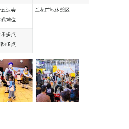
十五运会
兰花前地休憩区
游戏摊位
音乐多点
葡韵多点