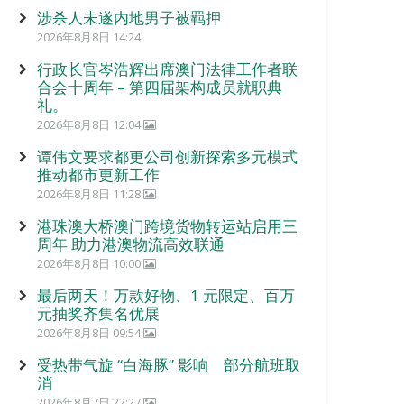
涉杀人未遂内地男子被羁押
2026年8月8日 14:24
行政长官岑浩辉出席澳门法律工作者联
合会十周年 – 第四届架构成员就职典
礼。
2026年8月8日 12:04
谭伟文要求都更公司创新探索多元模式
推动都市更新工作
2026年8月8日 11:28
港珠澳大桥澳门跨境货物转运站启用三
周年 助力港澳物流高效联通
2026年8月8日 10:00
最后两天！万款好物、1 元限定、百万
元抽奖齐集名优展
2026年8月8日 09:54
受热带气旋 “白海豚” 影响 部分航班取
消
2026年8月7日 22:27