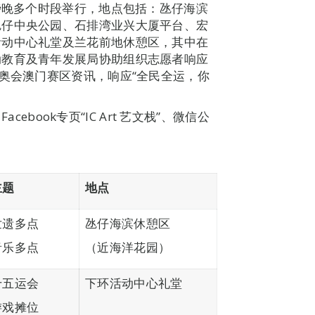
）傍晚多个时段举行，地点包括：氹仔海滨
氹仔中央公园、石排湾业兴大厦平台、宏
活动中心礼堂及兰花前地休憩区，其中在
动教育及青年发展局协助组织志愿者响应
特奥会澳门赛区资讯，响应“全民全运，你
cebook专页“IC Art 艺文栈”、微信公
主题
地点
世遗多点
氹仔海滨休憩区
音乐多点
（近海洋花园）
十五运会
下环活动中心礼堂
游戏摊位