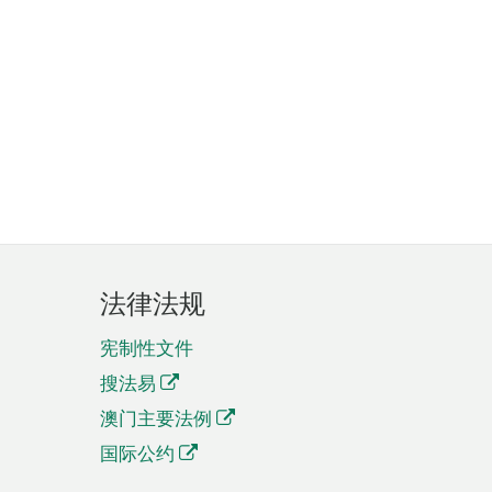
法律法规
宪制性文件
搜法易
澳门主要法例
国际公约