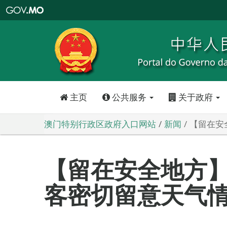
澳
门
特
别
行
政
区
政
府
入
口
网
站
主页
公共服务
关于政府
澳门特别行政区政府入口网站
新闻
【留在安
【留在安全地方
客密切留意天气