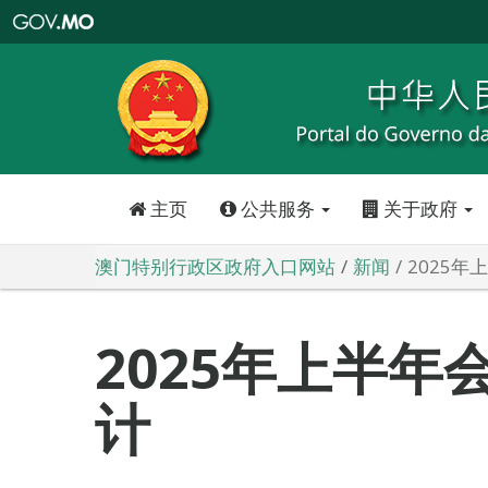
澳
门
特
别
行
政
区
政
府
入
口
网
站
主页
公共服务
关于政府
澳门特别行政区政府入口网站
新闻
2025
2025年上半年
计