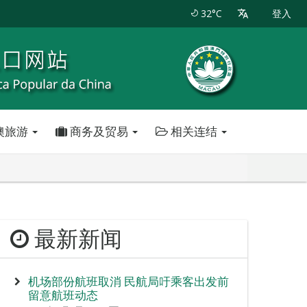
32°C
登入
澳旅游
商务及贸易
相关连结
最新新闻
机场部份航班取消 民航局吁乘客出发前
留意航班动态