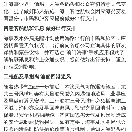
吁海事业界、渔船、内港各码头和公众密切留意天气变
化，提早做好防风措施，海上客运航线会因应海况变差
而暂停，市民和旅客应提前做好出行安排。
留意客船航班讯息 做好出行安排
海事及水务局提醒计划使用海路出行的市民和旅客，应
密切留意天气状况，出行前向各船公司查询具体的班次
详情和票务安排，并可透过“澳门海事”手机应用程式了
解航班讯息和海上交通实况，提前做好出行安排，避免
行程受到影响。
工程船及早撤离 渔船回港避风
随着热带气旋进一步靠近，本澳天气可能逐渐转差，尤
其三号风球时会有大量船只驶入内港锚地避风，业界应
及早做好避风安排。工程船在三号风球时必须撤离施工
区域，渔船亦应及早回澳避风，预留充足回航时间，确
保船只安全和系稳绳缆，严防因恶劣天气及风暴潮造成
的安全威胁或货物损失。如有需要，海事及水务局也会
按照内港临时防洪措施预警通报机制，通知内港码头的