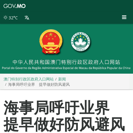
澳
门
特
32°C
别
行
政
区
政
府
入
口
网
站
澳门特别行政区政府入口网站
新闻
海事局呼吁业界 提早做好防风避风
海事局呼吁业界
提早做好防风避风