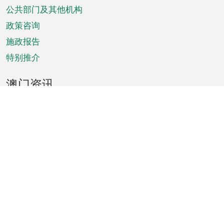
单
公共部门及其他机构
政策咨询
施政报告
特别推介
澳门资讯
天气
交通
公众假期
文娱康体
城市资讯
澳门便览
统计数字