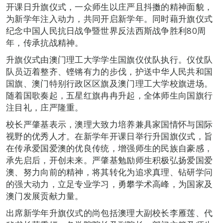
开课日升旗仪式，一众师生以庄严且抖擞的精神面貌，
为新学年注入动力，共同开启新学年。同时藉升旗仪式
纪念中国人民抗日战争暨世界反法西斯战争胜利80周
年，传承抗战精神。
升旗仪式由澳门理工大学学生国旗仪仗队执行。仪仗队
队员迈着整齐、铿锵有力的步伐，护送中华人民共和国
国旗、澳门特别行政区区旗及澳门理工大学校旗进场。
随着国歌奏起，五星红旗冉冉升起，全体师生向国旗行
注目礼，庄严隆重。
校长严肇基表示，澳理大致力培养兼具家国情怀与国际
视野的优秀人才。在新学年开课日举行升国旗仪式，旨
在传承爱国爱澳的优良传统，增强师生的民族自豪感，
承先启后，开创未来。严肇基勉励师生积极弘扬爱国爱
澳、努力向前的精神，将其转化为追求真理、钻研学问
的强大动力，立足专业学习，勇攀学术高峰，为国家及
澳门发展贡献力量。
出席新学年升旗仪式的尚包括澳理大副校长李雁莲、代