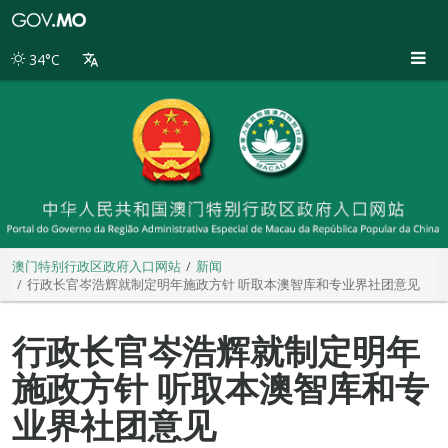
澳
门
特
34°C
别
行
政
区
政
府
入
口
网
站
澳门特别行政区政府入口网站
新闻
行政长官岑浩辉就制定明年施政方针 听取本澳智库和专业界社团意见
行政长官岑浩辉就制定明年
施政方针 听取本澳智库和专
业界社团意见