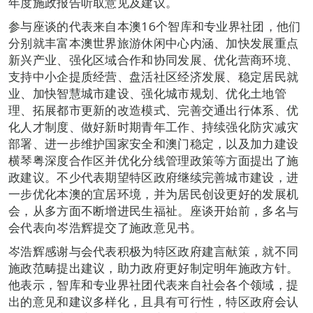
年度施政报告听取意见及建议。
参与座谈的代表来自本澳16个智库和专业界社团，他们
分别就丰富本澳世界旅游休闲中心内涵、加快发展重点
新兴产业、强化区域合作和协同发展、优化营商环境、
支持中小企提质经营、盘活社区经济发展、稳定居民就
业、加快智慧城市建设、强化城市规划、优化土地管
理、拓展都市更新的改造模式、完善交通出行体系、优
化人才制度、做好新时期青年工作、持续强化防灾减灾
部署、进一步维护国家安全和澳门稳定，以及加力建设
横琴粤深度合作区并优化分线管理政策等方面提出了施
政建议。不少代表期望特区政府继续完善城市建设，进
一步优化本澳的宜居环境，并为居民创设更好的发展机
会，从多方面不断增进民生福祉。座谈开始前，多名与
会代表向岑浩辉提交了施政意见书。
岑浩辉感谢与会代表积极为特区政府建言献策，就不同
施政范畴提出建议，助力政府更好制定明年施政方针。
他表示，智库和专业界社团代表来自社会各个领域，提
出的意见和建议多样化，且具有可行性，特区政府会认