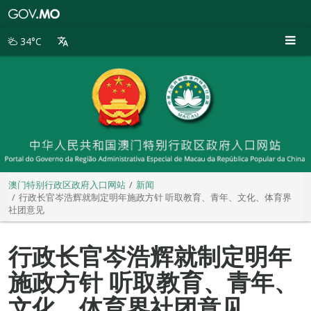
澳
门
特
34°C
别
行
政
区
政
府
入
口
网
站
澳门特别行政区政府入口网站
新闻
行政长官岑浩辉就制定明年施政方针 听取教育、青年、文化、体育界
社团意见
行政长官岑浩辉就制定明年
施政方针 听取教育、青年、
文化、体育界社团意见