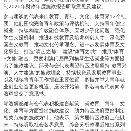
制2026年财政年度施政报告听取意见及建议。
参与座谈的代表来自教育、青年、文化、体育界12个社
团，他们围绕完善青年政策与评估机制、支持青年创业
就业、持续构建产教融合体系、应对少子化问题、强化
学生支援机制、推进科技教育及培养科创人才、深化爱
国主义教育、推动文化传承理念、进一步发展体育及文
化事业、打造“演艺之都”、建设“体育之城”、推展“体育
+文旅”融合、更便利澳门居民到横琴生活就业等方面提
出了施政建议。部份与会代表期望特区政府坚持“教育兴
澳、人才建澳”的施政理念，持续投资及发展教育事业，
以及继续将青年工作摆在重要位置，多措并举为青年就
业创业创造更多机遇。座谈开始前，多名与会代表向岑
浩辉提交了意见书。
岑浩辉感谢与会代表积极建言献策，就教育、青年、文
化、体育等方面提出施政建议，助力特区政府更好制定
相关范畴的施政方针。他表示，第六届特区政府上任以
来，持续听取社会各界意见，综合分析整理后推出系列