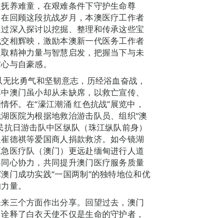
及抚养难童，在艰难条件下守护生命尊
旨在回顾这段抗战岁月，本澳医疗工作者
通过深入探讨以挖掘、整理和传承这些宝
代交相辉映，激励本澳新一代医务工作者
汲取精神力量与智慧启发，把握当下与未
信心与自豪感。
以无比勇气和坚韧意志，历经浴血奋战，
其中澳门虽小却从未缺席，以救亡宣传、
情怀。在“濠江潮涌 红色抗战”展览中，
湖医院为根据地救治游击队员、组织“澳
民抗日游击队中区纵队（珠江纵队前身）
及崔德祺等爱国商人捐款救济。如今镜湖
应急医疗队（澳门）更远赴缅甸进行人道
界同心协力，共同提升澳门医疗服务质量
澳门成功实践“一国两制”的独特地位和优
的力量。
未来三个方面作出分享。回望过去，澳门
，诠释了白衣天使不仅是生命的守护者，