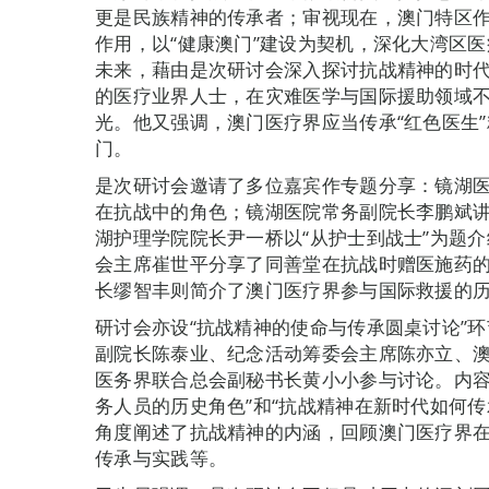
更是民族精神的传承者；审视现在，澳门特区作
作用，以“健康澳门”建设为契机，深化大湾区
未来，藉由是次研讨会深入探讨抗战精神的时
的医疗业界人士，在灾难医学与国际援助领域
光。他又强调，澳门医疗界应当传承“红色医生
门。
是次研讨会邀请了多位嘉宾作专题分享：镜湖
在抗战中的角色；镜湖医院常务副院长李鹏斌
湖护理学院院长尹一桥以“从护士到战士”为题
会主席崔世平分享了同善堂在抗战时赠医施药
长缪智丰则简介了澳门医疗界参与国际救援的
研讨会亦设“抗战精神的使命与传承圆桌讨论”
副院长陈泰业、纪念活动筹委会主席陈亦立、
医务界联合总会副秘书长黄小小参与讨论。内容
务人员的历史角色”和“抗战精神在新时代如何
角度阐述了抗战精神的内涵，回顾澳门医疗界
传承与实践等。