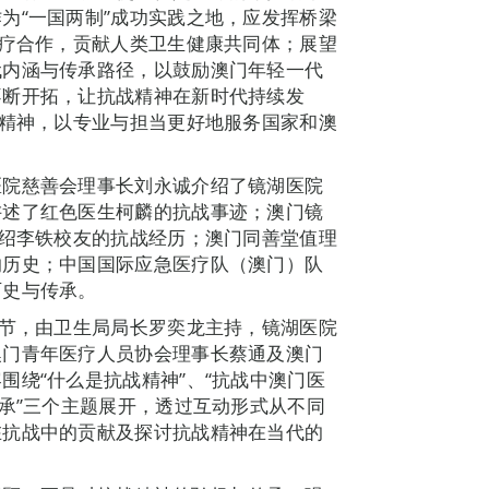
为“一国两制”成功实践之地，应发挥桥梁
医疗合作，贡献人类卫生健康共同体；展望
代内涵与传承路径，以鼓励澳门年轻一代
不断开拓，让抗战精神在新时代持续发
”精神，以专业与担当更好地服务国家和澳
医院慈善会理事长刘永诚介绍了镜湖医院
讲述了红色医生柯麟的抗战事迹；澳门镜
介绍李铁校友的抗战经历；澳门同善堂值理
的历史；中国国际应急医疗队（澳门）队
历史与传承。
环节，由卫生局局长罗奕龙主持，镜湖医院
澳门青年医疗人员协会理事长蔡通及澳门
围绕“什么是抗战精神”、“抗战中澳门医
传承”三个主题展开，透过互动形式从不同
在抗战中的贡献及探讨抗战精神在当代的