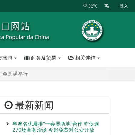
32°C
登入
澳旅游
商务及贸易
相关连结
讨会圆满举行
最新新闻
粤澳名优展推“一会展两地”合作 昨促逾
270场商务洽谈 今起免费对公众开放