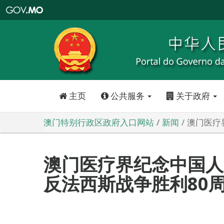
澳
门
特
别
行
政
区
政
府
入
口
网
站
主页
公共服务
关于政府
澳门特别行政区政府入口网站
新闻
澳门医疗
澳门医疗界纪念中国人
反法西斯战争胜利80