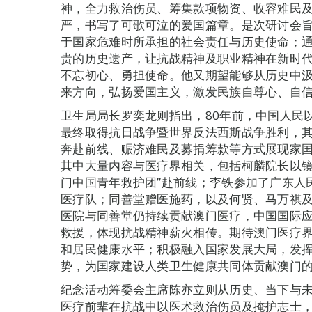
神，全力救治伤员、筹集款项物资、收容难民
严，书写了可歌可泣的爱国篇章。是次研讨会
于国家危难时所承担的社会责任与历史使命；
贵的历史遗产，让抗战精神及职业精神在新时
不忘初心、勇担使命。他又期望能够从历史中
来方向，弘扬爱国主义，激发民族自尊心、自
卫生局局长罗奕龙则指出，80年前，中国人民
最终取得抗日战争暨世界反法西斯战争胜利，
奔赴前线、赈济难民及募捐筹款等方式展现家国
其中大量内容与医疗界相关，包括柯麟院长以镜
门中国青年救护团”赴前线；李铁参加了广东人
医疗队；同善堂赠医施药，以及何贤、马万祺
医院与同善堂仍持续贡献澳门医疗，中国国际
救援，体现抗战精神薪火相传。期待澳门医疗
和居民健康水平；积极融入国家发展大局，发挥
势，为国家建设人类卫生健康共同体贡献澳门
纪念活动筹委会主席陈亦立则从历史、当下与
医疗前辈在抗战中以医术救治伤员及掩护志士