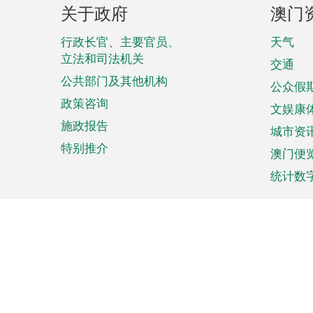
页
关于政府
澳门
脚
菜
行政长官、主要官员、
天气
立法和司法机关
单
交通
公共部门及其他机构
公众假
政策咨询
文娱康
施政报告
城市资
特别推介
澳门便
统计数
来澳旅游
商务
计划行程
贸易投
观光
澳门经
娱乐休闲
中小企
购物
市场资