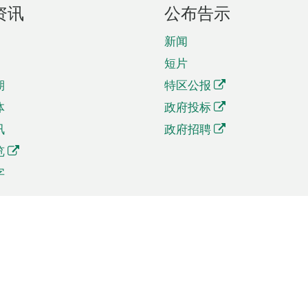
资讯
公布告示
新闻
短片
期
特区公报
体
政府投标
讯
政府招聘
览
字
及贸易
相关连结
资
手机应用程序目录
贸会展
社交媒体目录
商机和服务
专题网站目录
讯
RSS订阅目录