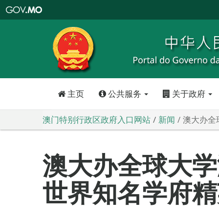
澳
门
特
别
行
政
区
政
府
入
口
网
站
主页
公共服务
关于政府
澳门特别行政区政府入口网站
新闻
澳大办全
澳大办全球大学
世界知名学府精