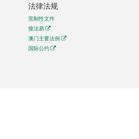
法律法规
宪制性文件
搜法易
澳门主要法例
国际公约