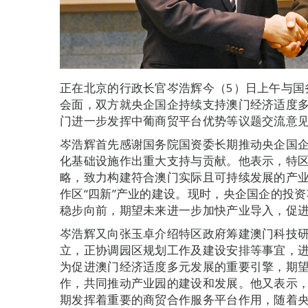
正在北京的行政长官岑浩辉今（5）日上午与国
会面，双方就央企国企持续支持澳门经济适度
门进一步发挥中葡商贸平台优势等议题交流意
岑浩辉首先感谢国务院国资委长期推动央企国
化基础设施作出重大支持与贡献。他表示，特区政
略，致力构建符合澳门实际且可持续发展的产
作区“四新”产业的建设。现时，央企国企的投
稳步向前，期望未来进一步加快产业导入，促
岑浩辉又向张玉卓介绍特区政府筹建澳门科技
立，正协调园区规划工作及建设安排等事宜，
为促进澳门经济适度多元发展的重要引擎，期
作，共同推动产业园的建设和发展。他又表示
期发挥着重要的商贸合作服务平台作用，随着