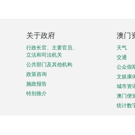
页
关于政府
澳门
脚
菜
行政长官、主要官员、
天气
立法和司法机关
单
交通
公共部门及其他机构
公众假
政策咨询
文娱康
施政报告
城市资
特别推介
澳门便
统计数
来澳旅游
商务
计划行程
贸易投