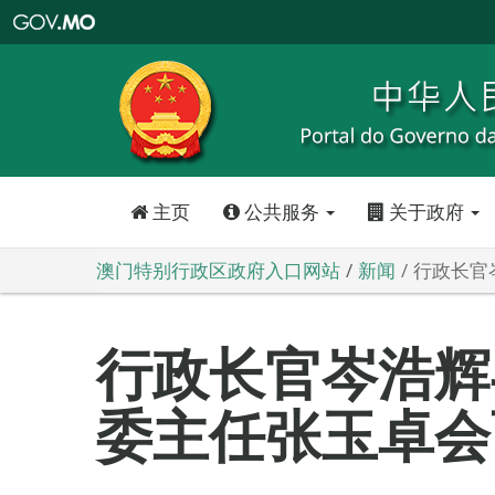
澳
门
特
别
行
政
区
政
府
入
口
网
站
主页
公共服务
关于政府
澳门特别行政区政府入口网站
新闻
行政长官
行政长官岑浩辉
委主任张玉卓会