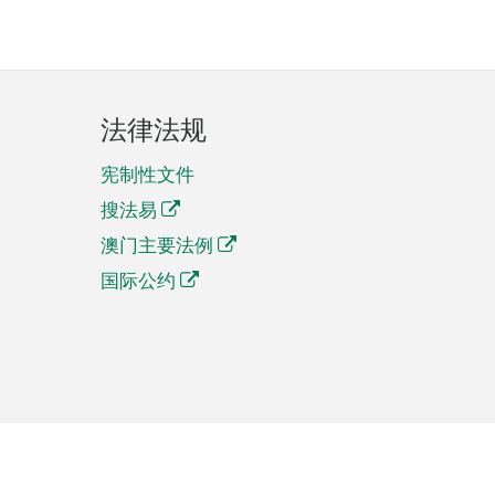
法律法规
宪制性文件
搜法易
澳门主要法例
国际公约