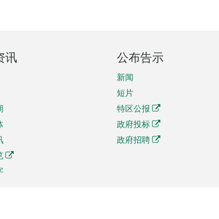
资讯
公布告示
新闻
短片
期
特区公报
体
政府投标
讯
政府招聘
览
字
及贸易
相关连结
资
手机应用程序目录