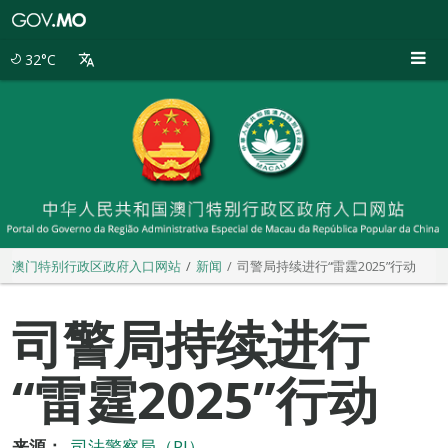
澳
门
特
32°C
别
行
政
区
政
府
入
口
网
站
澳门特别行政区政府入口网站
新闻
司警局持续进行“雷霆2025”行动
司警局持续进行
“雷霆2025”行动
来源：
司法警察局（PJ）