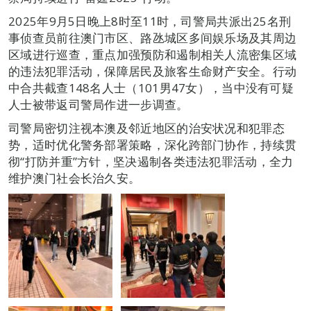
2025年9月5日晚上8时至11时，司警局共派出25名刑
事侦查员前往澳门市区、路氹城区多间娱乐场及其周边
区域进行巡查，重点加强预防和遏制相关人流密集区域
的违法犯罪活动，保障居民及旅客生命财产安全。行动
中合共截查148名人士（101男47女），当中没有可疑
人士被带返司警局作进一步调查。
司警局密切注视本澳及邻近地区的治安状况和犯罪态
势，适时优化警务部署策略，深化跨部门协作，持续贯
彻“打防并重”方针，坚决遏制各类违法犯罪活动，全力
维护澳门社会长治久安。