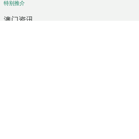
特别推介
澳门资讯
天气
交通
公众假期
文娱康体
城市资讯
澳门便览
统计数字
公布告示
新闻
短片