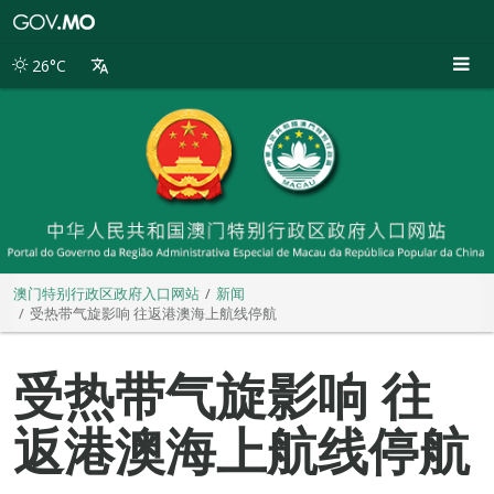
澳
门
特
26°C
别
行
政
区
政
府
入
口
网
站
澳门特别行政区政府入口网站
新闻
受热带气旋影响 往返港澳海上航线停航
受热带气旋影响 往
返港澳海上航线停航