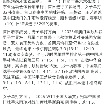
由银河娱乐集团呈献」，今（9）日起一连六天在澳门
东亚运动会体育馆举行，首日进行了多场男、女子单打
32强赛事。首日赛事中国的林诗栋、王楚钦、王艺迪以
及中国澳门的朱雨玲发挥稳定，顺利晋级16强，赛事明
（10）日继续进行32强的赛事。
首日赛事战况，男子单打方面，「2025年澳门国际乒联
男子世界杯」冠军巴西雨果・卡尔德拉诺对决韩国安宰
贤，双方表现势均力敌，首两局均打至“刁时”才能决出
胜负，最终雨果・卡尔德拉诺以3:0 (13:11、12:10、
11:8)淘汰安宰贤。至于现时男单世界排名第一的中国球
手林诗栋以直落三局（11:5、11:4、11:4）击败中华台
北球手高承睿，顺利晋级16强。另一场赛事，中国澳门
选手何俊辉0:3(4:11、4:11、5:11)不敌法国西蒙·高茨，
无缘晋级。中国球手王楚钦凭着稳定发挥，以
3:1（11:9、8:11、13:11、11:4）战胜日本选手松岛辉
空。
女子单打方面，「2025 WTT美国大满贯」冠军中国澳
门球手朱雨玲对战印度球手斯莉嘉·阿库拉，以11:5、