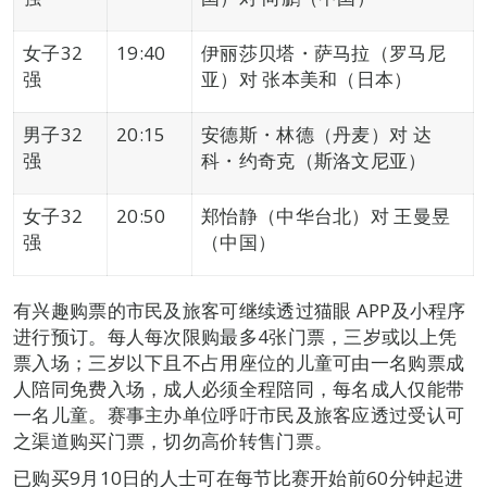
女子32
19:40
伊丽莎贝塔・萨马拉（罗马尼
强
亚）对 张本美和（日本）
男子32
20:15
安德斯・林德（丹麦）对 达
强
科・约奇克（斯洛文尼亚）
女子32
20:50
郑怡静（中华台北）对 王曼昱
强
（中国）
有兴趣购票的市民及旅客可继续透过猫眼 APP及小程序
进行预订。每人每次限购最多4张门票，三岁或以上凭
票入场；三岁以下且不占用座位的儿童可由一名购票成
人陪同免费入场，成人必须全程陪同，每名成人仅能带
一名儿童。赛事主办单位呼吁市民及旅客应透过受认可
之渠道购买门票，切勿高价转售门票。
已购买9月10日的人士可在每节比赛开始前60分钟起进