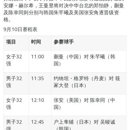
安娜・赫尔希，王曼昱将对决中华台北的郑怡静，蒯曼
及陈幸同则分别与韩国朱芊曦及美国张安角逐晋级资
格。
9月10日赛程表
项目
时间
参赛球手
女子32
11:00
蒯曼（中国）对 朱芊曦（韩
强
国）
男子32
11:35
约纳坦・格罗特（丹麦）对 筱
强
冢大登（日本）
女子32
12:10
张安（美国）对 陈幸同（中
强
国）
男子32
12:45
户上隼辅（日本）对 吴晙诚
强
（韩国）