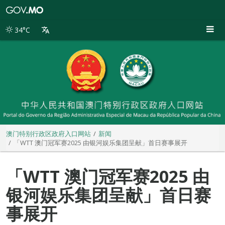
澳
门
特
34°C
别
行
政
区
政
府
入
口
网
站
澳门特别行政区政府入口网站
新闻
「WTT 澳门冠军赛2025 由银河娱乐集团呈献」首日赛事展开
「WTT 澳门冠军赛2025 由
银河娱乐集团呈献」首日赛
事展开