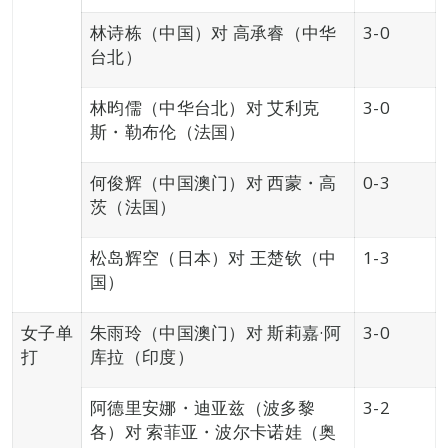
林诗栋（中国）对 高承睿（中华
3-0
台北）
林昀儒（中华台北）对 艾利克
3-0
斯・勒布伦（法国）
何俊辉（中国澳门）对 西蒙・高
0-3
茨（法国）
松岛辉空（日本）对 王楚钦（中
1-3
国）
女子单
朱雨玲（中国澳门）对 斯莉嘉·阿
3-0
打
库拉（印度）
阿德里安娜・迪亚兹（波多黎
3-2
各）对 索菲亚・波尔卡诺娃（奥