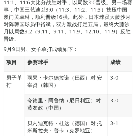
11:1、11:6大比分战胜对手，以局数3:0晋级。另一场赛
事，中国王艺迪以3:0（11:3、11:2、11:3）技压中国
澳门关卓琳，顺利晋级16强。此外，日本球员大藤沙月
对阵韩国球员申裕斌，双方激战打足五局，最终大藤沙
月以局数3:2（9:11、9:11、11:9、12:10、11:9）反胜
晋级。
9月9日男、女子单打成绩如下：
项目
参赛球手
成绩
男子单
雨果・卡尔德拉诺（巴西）对 安
3-0
打
宰贤（韩国）
夸德里・阿鲁纳（尼日利亚）对
3-0
黄友政（中国）
贝内迪克特・杜达（德国）对 托
3-1
米斯拉夫・普卡（克罗地亚）