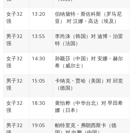
女子32
13:20
伯纳黛特・斯佐科斯（罗马尼
强
亚） 对 汉娜・高达（埃及）
男子32
13:55
李尚洙（韩国）对 迪博・泊雷
强
特（法国）
女子32
14:30
孙颖莎（中国）对 安娜・赫尔
强
希（威尔士）
男子32
15:05
卡纳克・贾哈（美国）对 邱党
强
（德国）
女子32
18:30
黄怡桦（中华台北）对 早田希
强
娜（日本）
男子32
19:05
帕特里克・弗朗西斯卡（德
强
国）对 向鹏（中国）