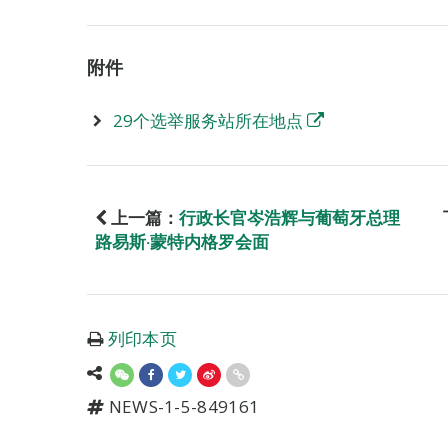
附件
29个选举服务站所在地点
上一篇：
行政长官岑浩辉与葡萄牙总理
路易斯‧蒙特内格罗会面
列印本页
NEWS-1-5-849161