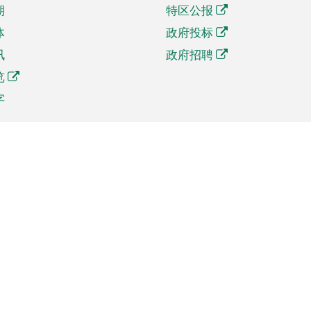
期
特区公报
体
政府投标
讯
政府招聘
览
字
及贸易
相关连结
资
手机应用程序目录
贸会展
社交媒体目录
商机和服务
专题网站目录
讯
RSS订阅目录
权
表格下载