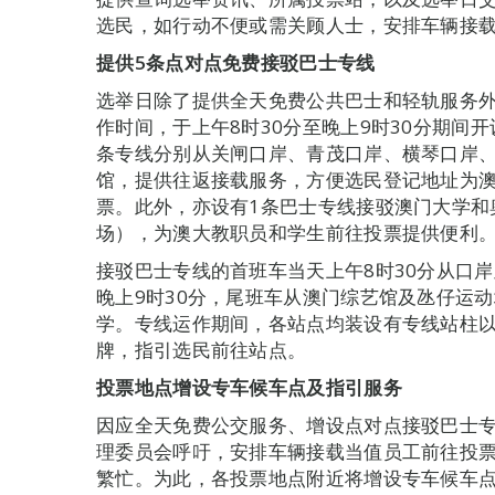
选民，如行动不便或需关顾人士，安排车辆接
提供5条点对点免费接驳巴士专线
选举日除了提供全天免费公共巴士和轻轨服务外
作时间，于上午8时30分至晚上9时30分期间
条专线分别从关闸口岸、青茂口岸、横琴口岸
馆，提供往返接载服务，方便选民登记地址为
票。此外，亦设有1条巴士专线接驳澳门大学和
场），为澳大教职员和学生前往投票提供便利
接驳巴士专线的首班车当天上午8时30分从口岸
晚上9时30分，尾班车从澳门综艺馆及氹仔运
学。专线运作期间，各站点均装设有专线站柱
牌，指引选民前往站点。
投票地点增设专车候车点及指引服务
因应全天免费公交服务、增设点对点接驳巴士
理委员会呼吁，安排车辆接载当值员工前往投
繁忙。为此，各投票地点附近将增设专车候车