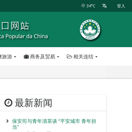
34°C
登入
澳旅游
商务及贸易
相关连结
最新新闻
保安司与青年清茶谈 “平安城市 青年担
当”