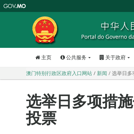
澳
门
特
别
行
政
区
政
府
入
口
网
站
主页
公共服务
关于政府
澳门特别行政区政府入口网站
新闻
选举日多
选举日多项措施
投票