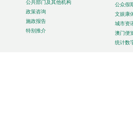
公共部门及其他机构
公众假
政策咨询
文娱康
施政报告
城市资
特别推介
澳门便
统计数
来澳旅游
商务
计划行程
贸易投
观光
澳门经
娱乐休闲
中小企
购物
市场资
节日盛事
知识产
网
网
页