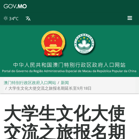
澳
门
特
34°C
别
行
政
区
政
府
入
口
网
站
澳门特别行政区政府入口网站
新闻
大学生文化大使交流之旅报名期延长至9月18日
大学生文化大使
交流之旅报名期