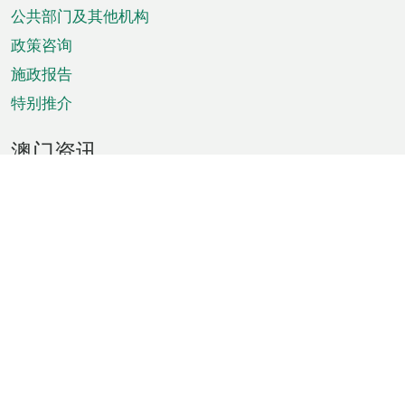
单
公共部门及其他机构
政策咨询
施政报告
特别推介
澳门资讯
天气
交通
公众假期
文娱康体
城市资讯
澳门便览
统计数字