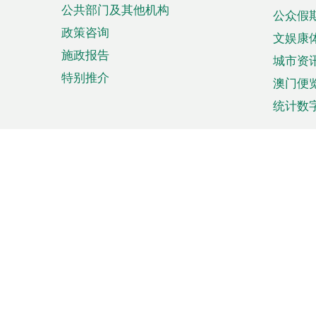
公共部门及其他机构
公众假
政策咨询
文娱康
施政报告
城市资
特别推介
澳门便
统计数
来澳旅游
商务
计划行程
贸易投
观光
澳门经
娱乐休闲
中小企
购物
市场资
节日盛事
知识产
网
网
页