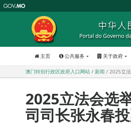
澳
门
特
别
行
政
区
政
府
入
口
网
站
主页
公共服务
关于政府
澳门特别行政区政府入口网站
新闻
2025
2025立法会选
司司长张永春投