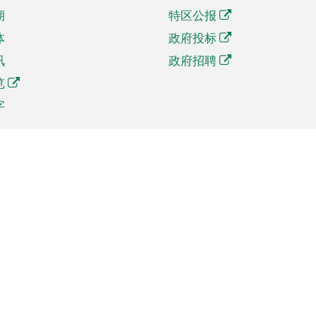
期
特区公报
体
政府投标
讯
政府招聘
览
字
及贸易
相关连结
资
手机应用程序目录
贸会展
社交媒体目录
商机和服务
专题网站目录
讯
RSS订阅目录
权
表格下载